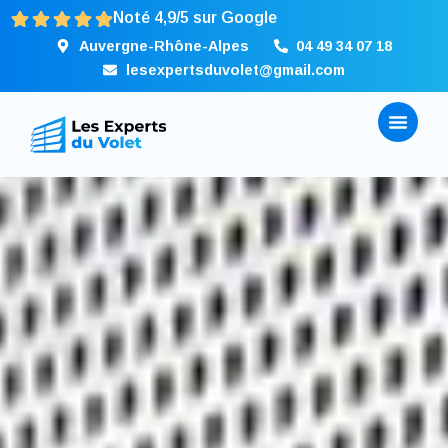
Noté 4,9/5 sur Google
Auvergne-Rhône-Alpes
04 49 34 07 18
lesexpertsduvolet@gmail.com